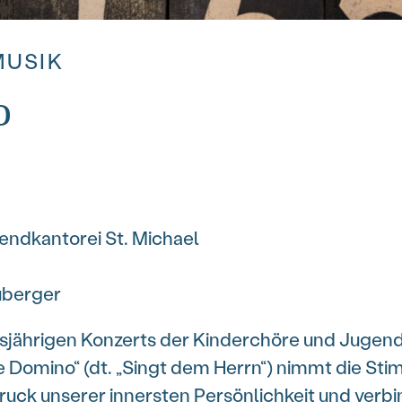
MUSIK
o
endkantorei St. Michael
euberger
iesjährigen Konzerts der Kinderchöre und Jugend
Domino“ (dt. „Singt dem Herrn“) nimmt die Sti
druck unserer innersten Persönlichkeit und verb